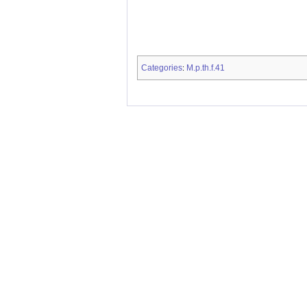
Categories
M.p.th.f.41
: