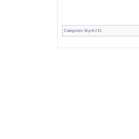
Categories
M.p.th.f.41
: