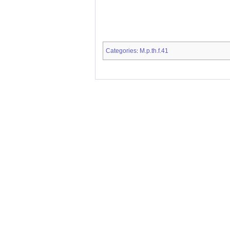
Categories
M.p.th.f.41
: