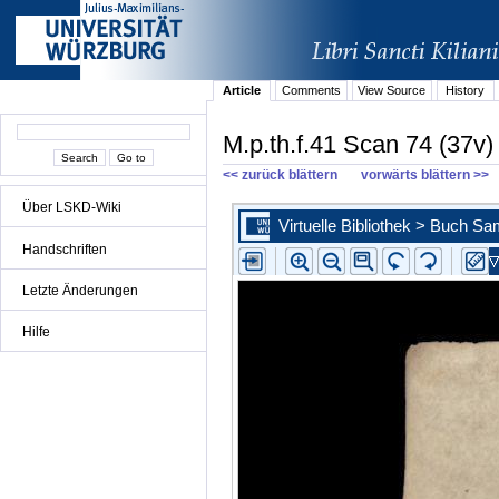
Article
Comments
View Source
History
M.p.th.f.41 Scan 74 (37v)
<< zurück blättern
vorwärts blättern >>
Über LSKD-Wiki
Handschriften
Letzte Änderungen
Hilfe