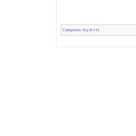
Categories
M.p.th.f.41
: