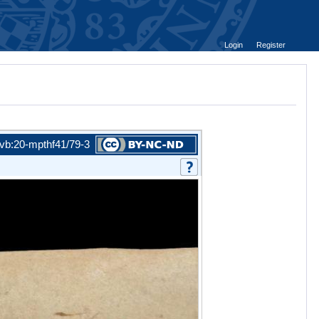
Login
Register