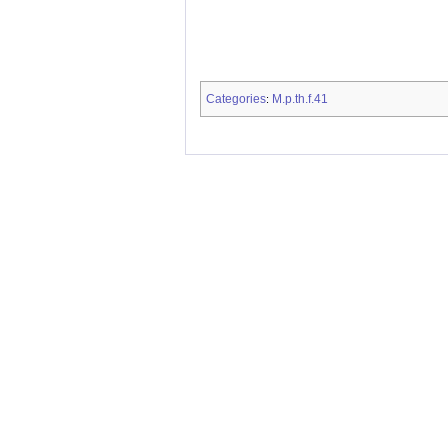
Categories
M.p.th.f.41
: