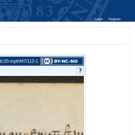
Login
Register