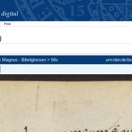
Print
)