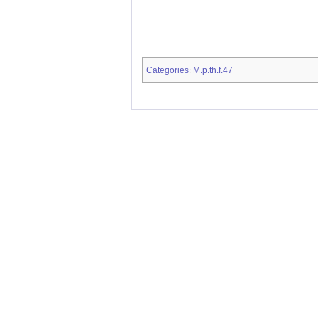
Categories
M.p.th.f.47
: