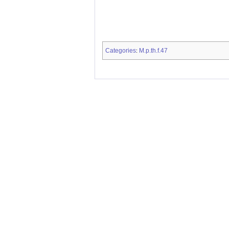
Categories
M.p.th.f.47
: