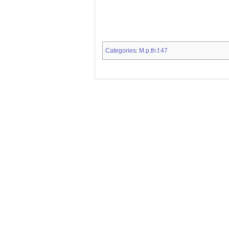
Categories
M.p.th.f.47
: