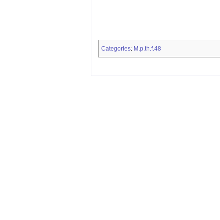
Categories
M.p.th.f.48
: