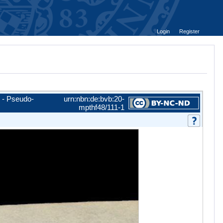
Login
Register