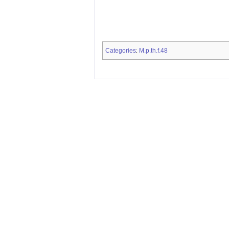
Categories
M.p.th.f.48
: