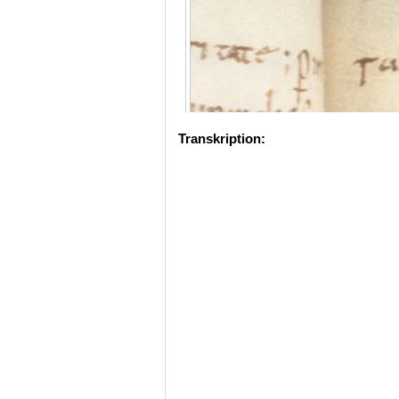
Transkription: