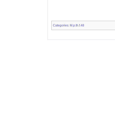
Categories
M.p.th.f.48
: