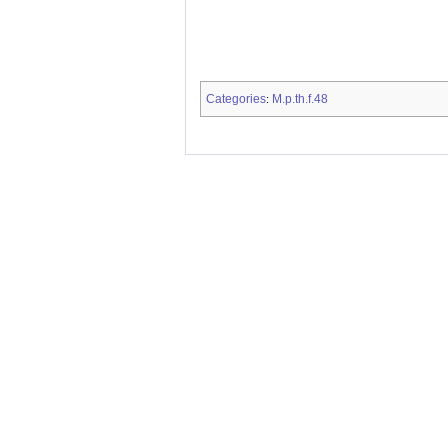
Categories
M.p.th.f.48
: