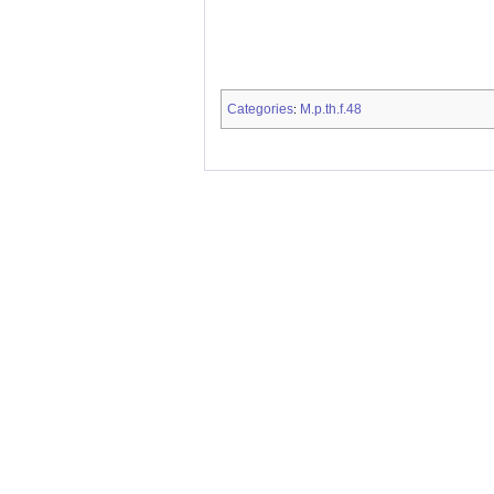
Categories
M.p.th.f.48
: