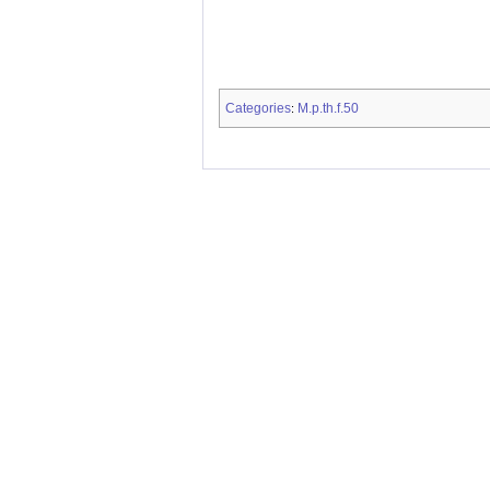
Categories
M.p.th.f.50
: