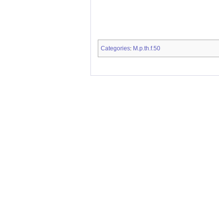
Categories
M.p.th.f.50
: