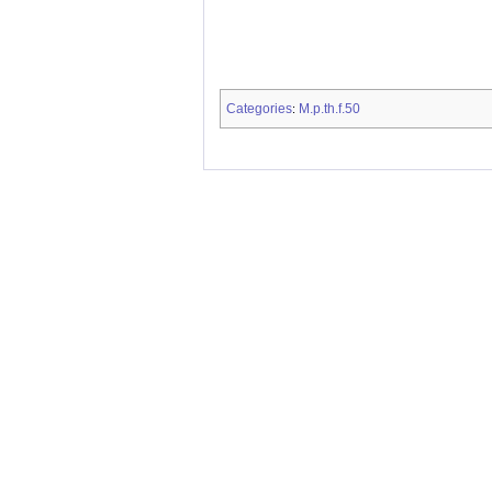
Categories
M.p.th.f.50
: