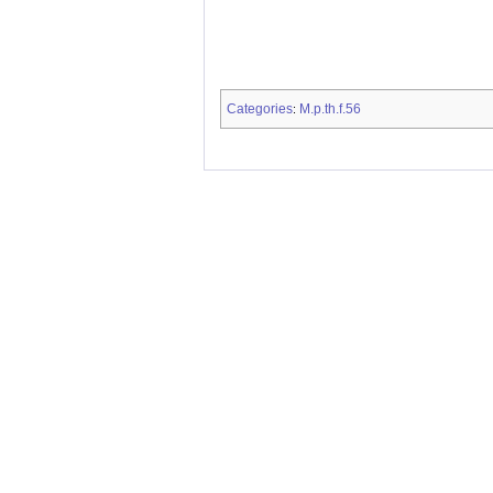
Categories
M.p.th.f.56
: