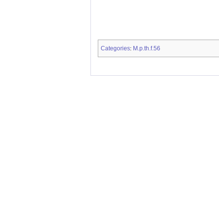
Categories
M.p.th.f.56
: