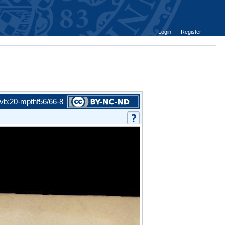
Login
Register