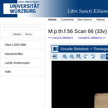
Article
Comments
View Source
History
M.p.th.f.56 Scan 66 (33v)
<< zurück blättern
vorwärts blättern >>
Über LSKD-Wiki
Handschriften
Letzte Änderungen
Hilfe