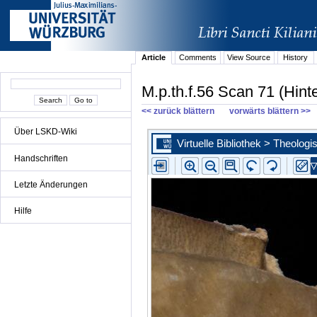
Article
Comments
View Source
History
M.p.th.f.56 Scan 71 (Hint
<< zurück blättern
vorwärts blättern >>
Über LSKD-Wiki
Handschriften
Letzte Änderungen
Hilfe