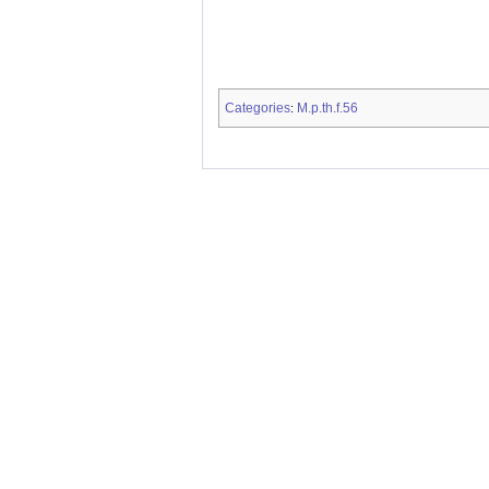
Categories
M.p.th.f.56
: