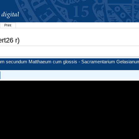
Print
rt26 r)