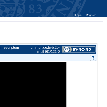
Login
Register