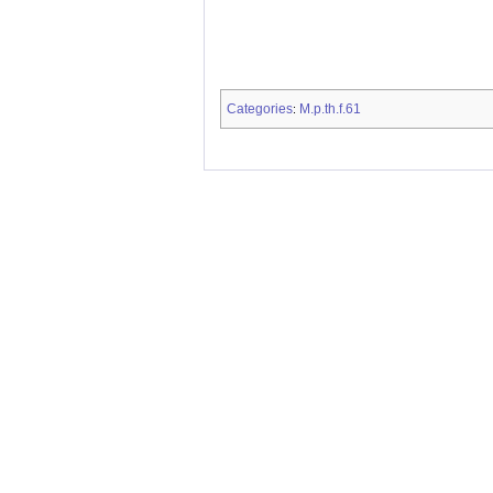
Categories
M.p.th.f.61
: