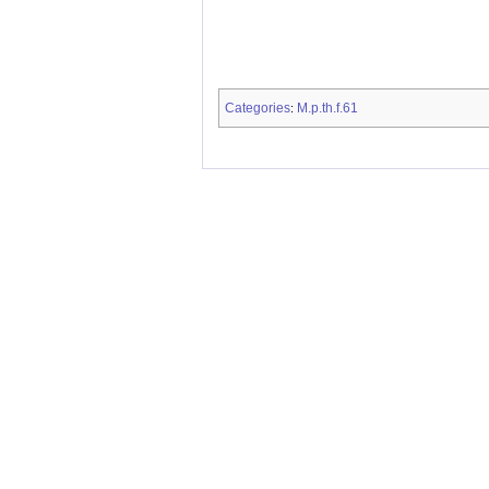
Categories
M.p.th.f.61
: