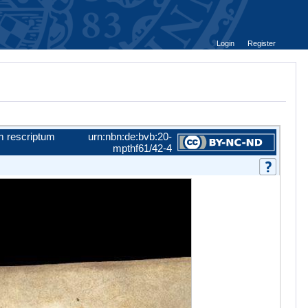
Login
Register