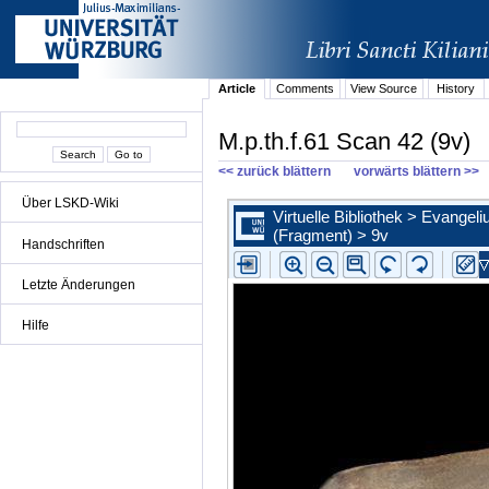
Article
Comments
View Source
History
M.p.th.f.61 Scan 42 (9v)
<< zurück blättern
vorwärts blättern >>
Über LSKD-Wiki
Handschriften
Letzte Änderungen
Hilfe