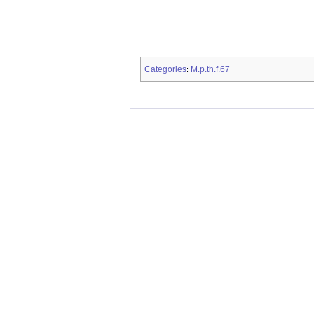
Categories
M.p.th.f.67
: