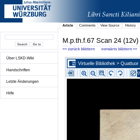
Article
Comments
View Source
History
M.p.th.f.67 Scan 24 (12v)
<< zurück blättern
vorwärts blättern >>
Über LSKD-Wiki
Handschriften
Letzte Änderungen
Hilfe