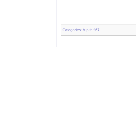
Categories
M.p.th.f.67
: