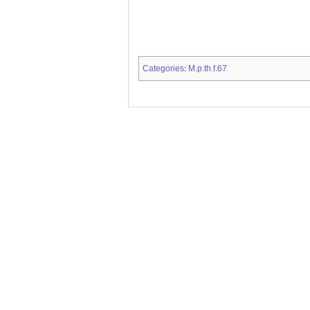
Categories
M.p.th.f.67
: