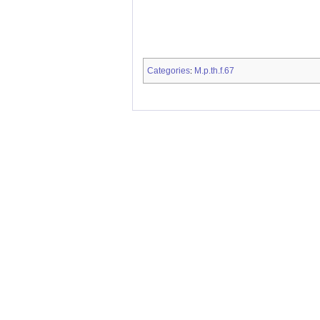
Categories
M.p.th.f.67
: