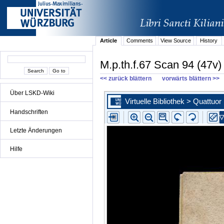
Article
Comments
View Source
History
M.p.th.f.67 Scan 94 (47v)
<< zurück blättern
vorwärts blättern >>
Über LSKD-Wiki
Handschriften
Letzte Änderungen
Hilfe