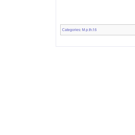
Categories
M.p.th.f.6
: