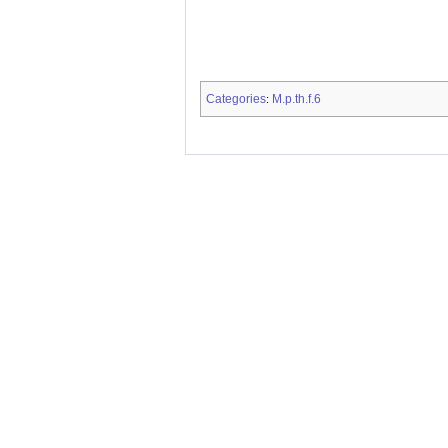
Categories
M.p.th.f.6
: