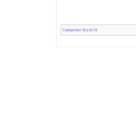
Categories
M.p.th.f.6
: