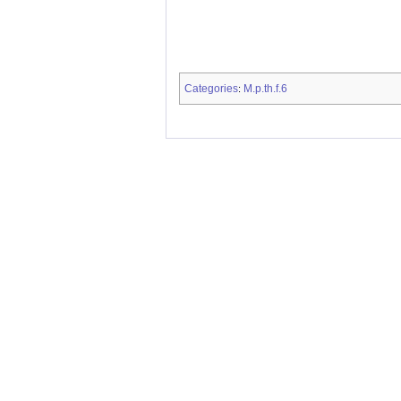
Categories
M.p.th.f.6
: