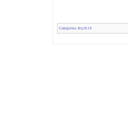
Categories
M.p.th.f.6
: