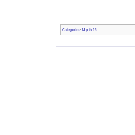
Categories
M.p.th.f.6
: