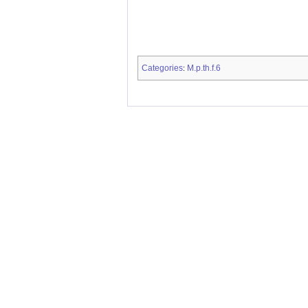
Categories
M.p.th.f.6
: