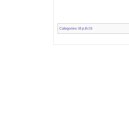
Categories
M.p.th.f.6
: