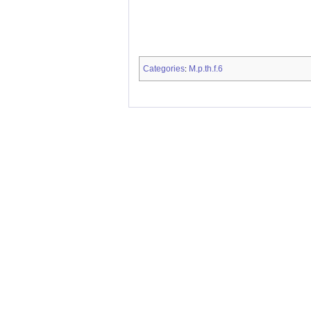
Categories
M.p.th.f.6
: