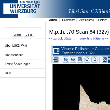
Article
Comments
View Source
History
M.p.th.f.70 Scan 64 (32v)
<< zurück blättern
vorwärts blättern >>
Über LSKD-Wiki
Handschriften
Letzte Änderungen
Hilfe