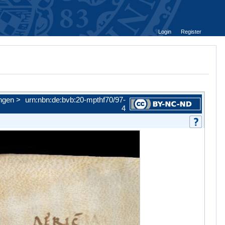
Login
Register