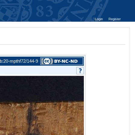
Login
Register