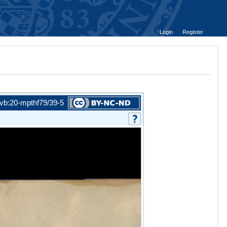
Login
Register