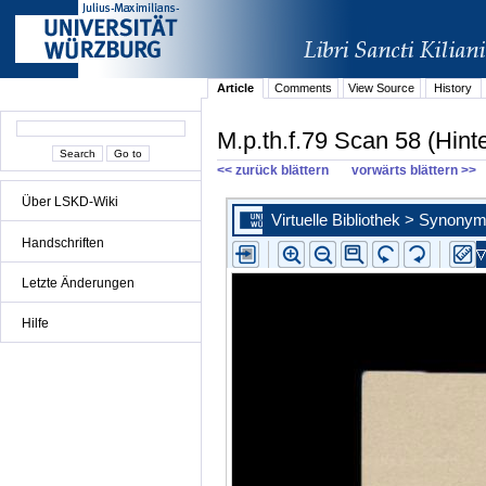
Article
Comments
View Source
History
M.p.th.f.79 Scan 58 (Hint
<< zurück blättern
vorwärts blättern >>
Über LSKD-Wiki
Handschriften
Letzte Änderungen
Hilfe