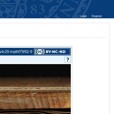
Login
Register