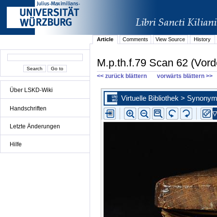
Article
Comments
View Source
History
M.p.th.f.79 Scan 62 (Vord
<< zurück blättern
vorwärts blättern >>
Über LSKD-Wiki
Handschriften
Letzte Änderungen
Hilfe