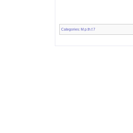
Categories
M.p.th.f.7
: