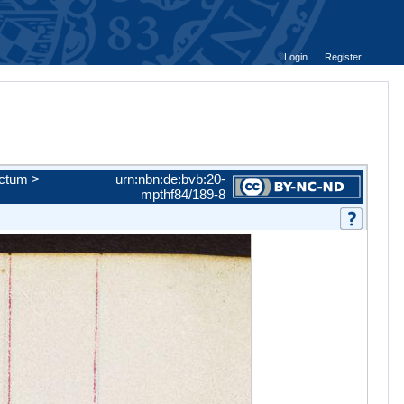
Login
Register