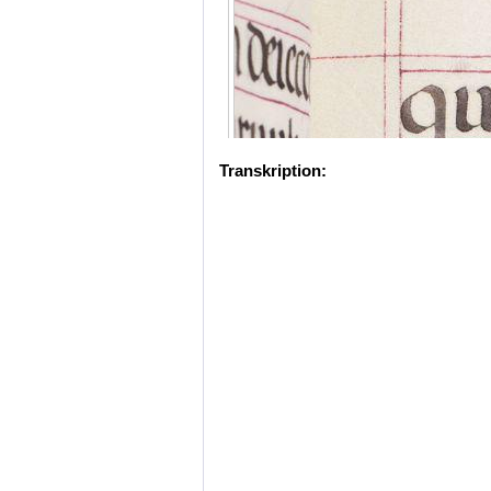
Transkription: