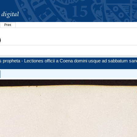
Print
)